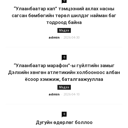
0
“Улаанбаатар кап” тэмцээний ахлах насны
сагсан бөмбөгийн төрөл шилдэг найман баг
тодроод байна
Мэдээ
admin
-
2026-04-30
0
“Улаанбаатар марафон”-ы гүйлтийн замыг
Дэлхийн хөнгөн атлетикийн холбооноос албан
ёсоор хэмжиж, баталгаажууллаа
Мэдээ
admin
-
2026-04-10
0
Дугуйн өдөрлөг боллоо