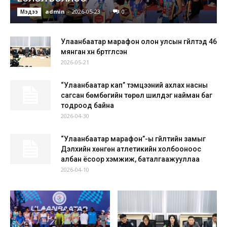
admin
-
2026-05-23
0
Мэдээ
Улаанбаатар марафон олон улсын гүйлтэд 46
мянган хүн бүртгүүлсэн
2026-05-21
“Улаанбаатар кап” тэмцээний ахлах насны
сагсан бөмбөгийн төрөл шилдэг найман баг
тодроод байна
2026-04-30
“Улаанбаатар марафон”-ы гүйлтийн замыг
Дэлхийн хөнгөн атлетикийн холбооноос
албан ёсоор хэмжиж, баталгаажууллаа
2026-04-10