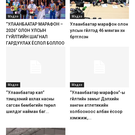
Мэдээ
Мэдээ
“УЛААНБААТАР МАРАФОН –
Улаанбаатар марафон олон
2026” ОЛОН УЛСЫН
улсын гүйлтэд 46 мянган хүн
ГҮЙЛТИЙН ШАГНАЛ
бүртгүүлсэн
ГАРДУУЛАХ ЁСЛОЛ БОЛЛОО
Мэдээ
Мэдээ
“Улаанбаатар кап”
“Улаанбаатар марафон”-ы
тэмцээний ахлах насны
гүйлтийн замыг Дэлхийн
сагсан бөмбөгийн төрөл
хөнгөн атлетикийн
шилдэг найман баг...
холбооноос албан ёсоор
хэмжиж,...