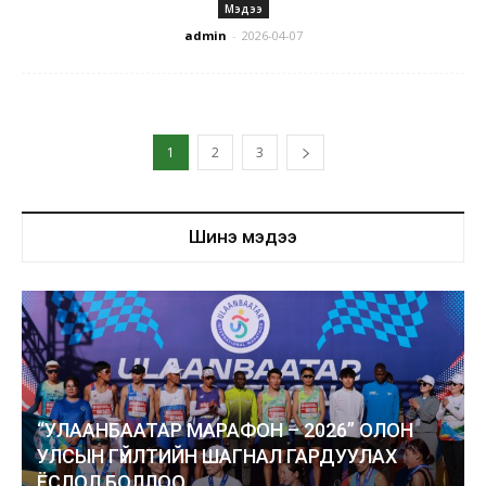
Мэдээ
admin
-
2026-04-07
1
2
3
Шинэ мэдээ
“УЛААНБААТАР МАРАФОН – 2026” ОЛОН
УЛСЫН ГҮЙЛТИЙН ШАГНАЛ ГАРДУУЛАХ
ЁСЛОЛ БОЛЛОО