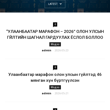
LATEST
0
“УЛААНБААТАР МАРАФОН – 2026” ОЛОН УЛСЫН
ГҮЙЛТИЙН ШАГНАЛ ГАРДУУЛАХ ЁСЛОЛ БОЛЛОО
Мэдээ
admin
-
2026-05-23
0
Улаанбаатар марафон олон улсын гүйлтэд 46
мянган хүн бүртгүүлсэн
Мэдээ
admin
-
2026-05-21