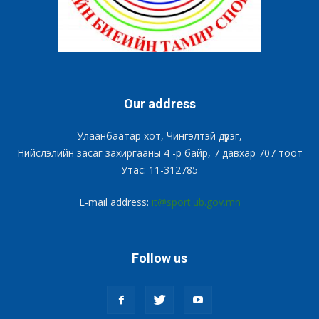
Our address
Улаанбаатар хот, Чингэлтэй дүүрэг,
Нийслэлийн засаг захиргааны 4 -р байр, 7 давхар 707 тоот
Утас: 11-312785
E-mail address:
it@sport.ub.gov.mn
Follow us