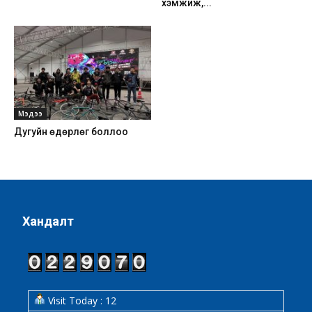
хэмжиж,...
Мэдээ
Дугуйн өдөрлөг боллоо
Хандалт
Visit Today : 12