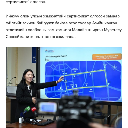
сертификат” олгосон.
Ийнхүү олон улсын хэмжилтийн сертификат олгосон замаар
гүйлтийг зохион байгуулж байгаа эсэх талаар Азийн хөнгөн
атлетикийн холбооны зам хэмжигч Малайзын иргэн Мурегесу
Соосэймани хяналт тавьж ажиллана.