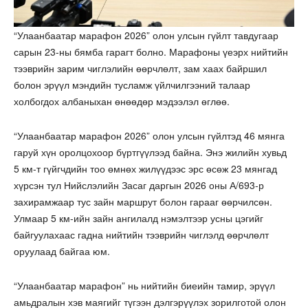
“Улаанбаатар марафон 2026” олон улсын гүйлт тавдугаар
сарын 23-ны бямба гарагт болно. Марафоны үеэрх нийтийн
тээврийн зарим чиглэлийн өөрчлөлт, зам хаах байршил
болон эрүүл мэндийн тусламж үйлчилгээний талаар
холбогдох албаныхан өнөөдөр мэдээлэл өглөө.
“Улаанбаатар марафон 2026” олон улсын гүйлтэд 46 мянга
гаруй хүн оролцохоор бүртгүүлээд байна. Энэ жилийн хувьд
5 км-т гүйгчдийн тоо өмнөх жилүүдээс эрс өсөж 23 мянгад
хүрсэн тул Нийслэлийн Засаг даргын 2026 оны А/693-р
захирамжаар тус зайн маршрут болон гарааг өөрчилсөн.
Улмаар 5 км-ийн зайн ангилалд нэмэлтээр усны цэгийг
байгуулахаас гадна нийтийн тээврийн чиглэлд өөрчлөлт
оруулаад байгаа юм.
“Улаанбаатар марафон” нь нийтийн биеийн тамир, эрүүл
амьдралын хэв маягийг түгээн дэлгэрүүлэх зорилготой олон