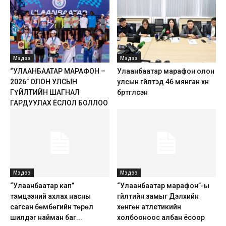
Мэдээ
Мэдээ
“УЛААНБААТАР МАРАФОН –
Улаанбаатар марафон олон
2026” ОЛОН УЛСЫН
улсын гүйлтэд 46 мянган хүн
ГҮЙЛТИЙН ШАГНАЛ
бүртгүүлсэн
ГАРДУУЛАХ ЁСЛОЛ БОЛЛОО
Мэдээ
Мэдээ
“Улаанбаатар кап”
“Улаанбаатар марафон”-ы
тэмцээний ахлах насны
гүйлтийн замыг Дэлхийн
сагсан бөмбөгийн төрөл
хөнгөн атлетикийн
шилдэг найман баг...
холбооноос албан ёсоор