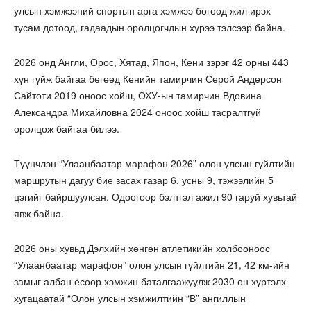
улсын хэмжээний спортын арга хэмжээ бөгөөд жил ирэх
тусам дотоод, гадаадын оролцогчдын хүрээ тэлсээр байна.
2026 онд Англи, Орос, Хятад, Япон, Кени зэрэг 42 орны 443
хүн гүйж байгаа бөгөөд Кенийн тамирчин Серой Андерсон
Сайтоти 2019 оноос хойш, ОХУ-ын тамирчин Вдовина
Александра Михайловна 2024 оноос хойш тасралтгүй
оролцож байгаа билээ.
Түүнчлэн “Улаанбаатар марафон 2026” олон улсын гүйлтийн
маршрутын дагуу бие засах газар 6, усны 9, тэжээлийн 5
цэгийг байршуулсан. Одоогоор бэлтгэл ажил 90 гаруй хувьтай
явж байна.
2026 оны хувьд Дэлхийн хөнгөн атлетикийн холбооноос
“Улаанбаатар марафон” олон улсын гүйлтийн 21, 42 км-ийн
замыг албан ёсоор хэмжин баталгаажуулж 2030 он хүртэлх
хугацаатай “Олон улсын хэмжилтийн “В” ангиллын