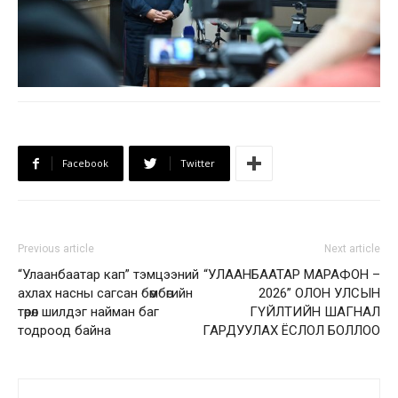
Facebook
Twitter
Previous article
Next article
“Улаанбаатар кап” тэмцээний
“УЛААНБААТАР МАРАФОН –
ахлах насны сагсан бөмбөгийн
2026” ОЛОН УЛСЫН
төрөл шилдэг найман баг
ГҮЙЛТИЙН ШАГНАЛ
тодроод байна
ГАРДУУЛАХ ЁСЛОЛ БОЛЛОО