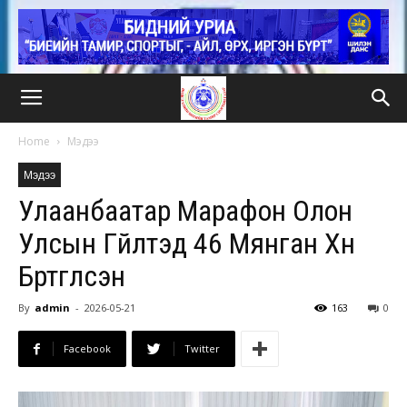
Home
Мэдээ
Мэдээ
Улаанбаатар Марафон Олон
Улсын Гүйлтэд 46 Мянган Хүн
Бүртгүүлсэн
By
admin
-
2026-05-21
163
0
Facebook
Twitter