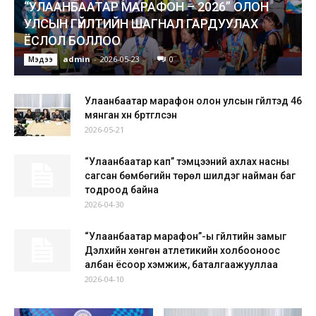
“УЛААНБААТАР МАРАФОН – 2026” ОЛОН
УЛСЫН ГҮЙЛТИЙН ШАГНАЛ ГАРДУУЛАХ
ЁСЛОЛ БОЛЛОО
admin
-
2026-05-23
0
Мэдээ
Улаанбаатар марафон олон улсын гүйлтэд 46
мянган хүн бүртгүүлсэн
2026-05-21
“Улаанбаатар кап” тэмцээний ахлах насны
сагсан бөмбөгийн төрөл шилдэг найман баг
тодроод байна
2026-04-30
“Улаанбаатар марафон”-ы гүйлтийн замыг
Дэлхийн хөнгөн атлетикийн холбооноос
албан ёсоор хэмжиж, баталгаажууллаа
2026-04-10