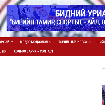
ЭРХ ЗҮЙ
МЭДЭЭ МЭДЭЭЛЭЛ
ТӨРИЙН ҮЙЛЧИЛГЭЭ
НИЙ
ҮҮЛЭГ
ХОЛБОО БАРИХ – CONTACT