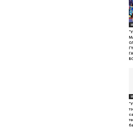
М
“
М
О
Г
Г
Б
М
“У
т
с
т
ба