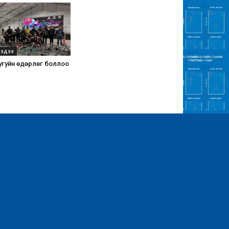
эдээ
угуйн өдөрлөг боллоо