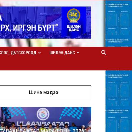
СЛЭЛ, ДБТСХОРООД
ШИЛЭН ДАНС
Шинэ мэдээ
“УЛААНБААТАР МАРАФОН – 2026”