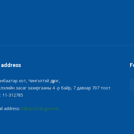
 address
F
нбаатар хот, Чингэлтэй дүүрэг,
лэлийн засаг захиргааны 4 -р байр, 7 давхар 707 тоот
: 11-312785
il address:
it@sport.ub.gov.mn