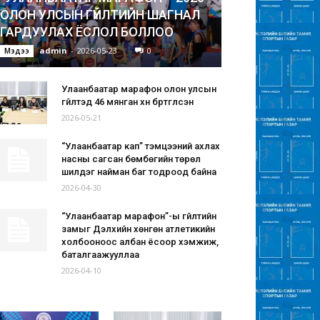
ОЛОН УЛСЫН ГҮЙЛТИЙН ШАГНАЛ
ГАРДУУЛАХ ЁСЛОЛ БОЛЛОО
admin
-
2026-05-23
0
Мэдээ
Улаанбаатар марафон олон улсын
гүйлтэд 46 мянган хүн бүртгүүлсэн
2026-05-21
“Улаанбаатар кап” тэмцээний ахлах
насны сагсан бөмбөгийн төрөл
шилдэг найман баг тодроод байна
2026-04-30
“Улаанбаатар марафон”-ы гүйлтийн
замыг Дэлхийн хөнгөн атлетикийн
холбооноос албан ёсоор хэмжиж,
баталгаажууллаа
2026-04-10