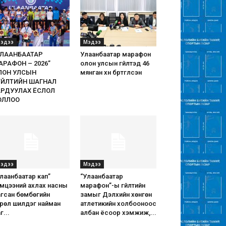
эдээ
Мэдээ
УЛААНБААТАР
Улаанбаатар марафон
АРАФОН – 2026”
олон улсын гүйлтэд 46
ЛОН УЛСЫН
мянган хүн бүртгүүлсэн
ҮЙЛТИЙН ШАГНАЛ
АРДУУЛАХ ЁСЛОЛ
ОЛЛОО
эдээ
Мэдээ
лаанбаатар кап”
“Улаанбаатар
эмцээний ахлах насны
марафон”-ы гүйлтийн
агсан бөмбөгийн
замыг Дэлхийн хөнгөн
өрөл шилдэг найман
атлетикийн холбооноос
г...
албан ёсоор хэмжиж,...