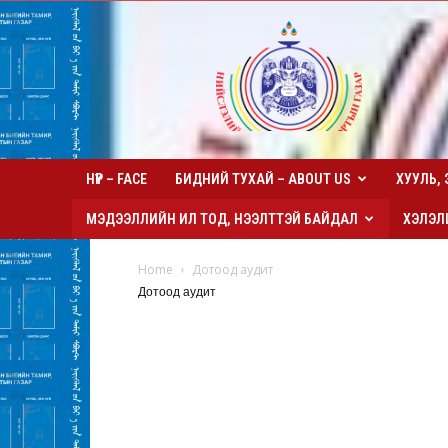
Нийслэлийн
Биеийн
тамир,
спортын
газар
НҮҮР – FACE
БИДНИЙ ТУХАЙ – ABOUT US
ХУУЛЬ, 
МЭДЭЭЛЛИЙН ИЛ ТОД, НЭЭЛТТЭЙ БАЙДАЛ
ХЭЛЭЛЦ
Home
Дотоод аудит
Дотоод аудит