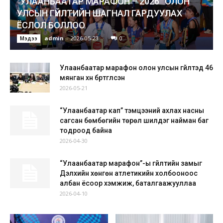
“УЛААНБААТАР МАРАФОН – 2026” ОЛОН
УЛСЫН ГҮЙЛТИЙН ШАГНАЛ ГАРДУУЛАХ
ЁСЛОЛ БОЛЛОО
admin
-
2026-05-23
0
Мэдээ
Улаанбаатар марафон олон улсын гүйлтэд 46
мянган хүн бүртгүүлсэн
2026-05-21
“Улаанбаатар кап” тэмцээний ахлах насны
сагсан бөмбөгийн төрөл шилдэг найман баг
тодроод байна
2026-04-30
“Улаанбаатар марафон”-ы гүйлтийн замыг
Дэлхийн хөнгөн атлетикийн холбооноос
албан ёсоор хэмжиж, баталгаажууллаа
2026-04-10