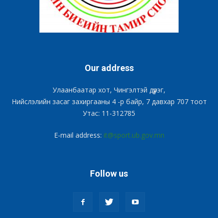
Our address
Улаанбаатар хот, Чингэлтэй дүүрэг,
Нийслэлийн засаг захиргааны 4 -р байр, 7 давхар 707 тоот
Утас: 11-312785
E-mail address:
it@sport.ub.gov.mn
Follow us