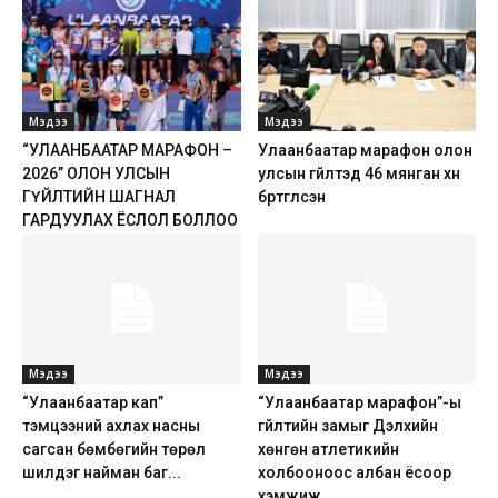
Мэдээ
Мэдээ
“УЛААНБААТАР МАРАФОН –
Улаанбаатар марафон олон
2026” ОЛОН УЛСЫН
улсын гүйлтэд 46 мянган хүн
ГҮЙЛТИЙН ШАГНАЛ
бүртгүүлсэн
ГАРДУУЛАХ ЁСЛОЛ БОЛЛОО
Мэдээ
Мэдээ
“Улаанбаатар кап”
“Улаанбаатар марафон”-ы
тэмцээний ахлах насны
гүйлтийн замыг Дэлхийн
сагсан бөмбөгийн төрөл
хөнгөн атлетикийн
шилдэг найман баг...
холбооноос албан ёсоор
хэмжиж,...