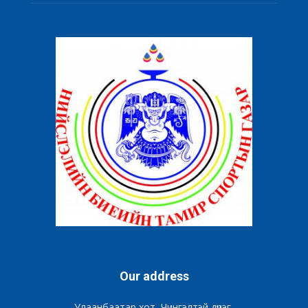
Our address
Улаанбаатар хот, Чингэлтэй дүүрэг,