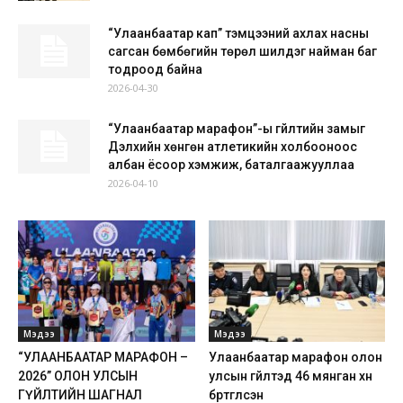
“Улаанбаатар кап” тэмцээний ахлах насны
сагсан бөмбөгийн төрөл шилдэг найман баг
тодроод байна
2026-04-30
“Улаанбаатар марафон”-ы гүйлтийн замыг
Дэлхийн хөнгөн атлетикийн холбооноос
албан ёсоор хэмжиж, баталгаажууллаа
2026-04-10
Мэдээ
Мэдээ
“УЛААНБААТАР МАРАФОН –
Улаанбаатар марафон олон
2026” ОЛОН УЛСЫН
улсын гүйлтэд 46 мянган хүн
ГҮЙЛТИЙН ШАГНАЛ
бүртгүүлсэн