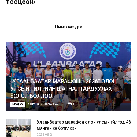
тооцсон/
Шинэ мэдээ
“УЛААНБААТАР МАРАФОН – 2026” ОЛОН
УЛСЫН ГҮЙЛТИЙН ШАГНАЛ ГАРДУУЛАХ
ЁСЛОЛ БОЛЛОО
admin
-
2026-05-23
0
Мэдээ
Улаанбаатар марафон олон улсын гүйлтэд 46
мянган хүн бүртгүүлсэн
2026-05-21