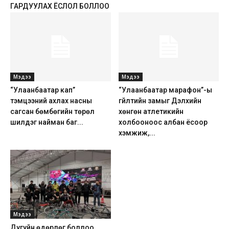
ГАРДУУЛАХ ЁСЛОЛ БОЛЛОО
Мэдээ
Мэдээ
“Улаанбаатар кап”
“Улаанбаатар марафон”-ы
тэмцээний ахлах насны
гүйлтийн замыг Дэлхийн
сагсан бөмбөгийн төрөл
хөнгөн атлетикийн
шилдэг найман баг...
холбооноос албан ёсоор
хэмжиж,...
Мэдээ
Дугуйн өдөрлөг боллоо