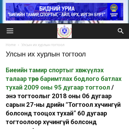
Home
Улсын их хурлын тогтоол
Улсын их хурлын тогтоол
Биеийн тамир спортыг хөгжүүлэх
талаар төрөөс баримтлах бодлого батлах
тухай 2009 оны 95 дугаар тогтоол
/
энэ тогтоолыг 2018 оны 06 дугаар
сарын 27-ны өдрийн “Тогтоол хүчингүй
болсонд тооцох тухай” 60 дугаар
тогтоолоор хүчингүй болсонд