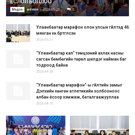
ЁСЛОЛ БОЛЛОО
admin
-
2026-05-23
0
Мэдээ
Улаанбаатар марафон олон улсын гүйлтэд 46
мянган хүн бүртгүүлсэн
2026-05-21
“Улаанбаатар кап” тэмцээний ахлах насны
сагсан бөмбөгийн төрөл шилдэг найман баг
тодроод байна
2026-04-30
“Улаанбаатар марафон”-ы гүйлтийн замыг
Дэлхийн хөнгөн атлетикийн холбооноос
албан ёсоор хэмжиж, баталгаажууллаа
2026-04-10