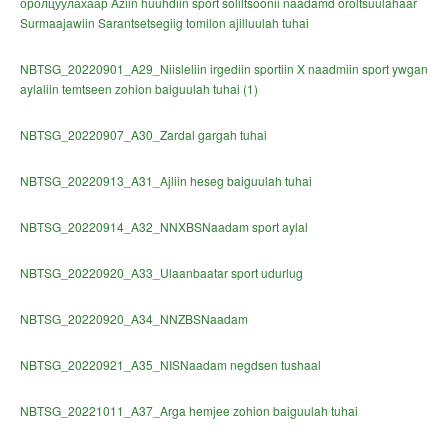
оролцуулахаар Aziin huuhdiin sport soliltsoonii naadamd oroltsuulahaar
Surmaajawiin Sarantsetsegiig tomilon ajilluulah tuhai
NBTSG_20220901_A29_Niisleliin irgediin sportiin X naadmiin sport ywgan
aylaliin temtseen zohion baiguulah tuhai (1)
NBTSG_20220907_A30_Zardal gargah tuhai
NBTSG_20220913_A31_Ajliin heseg baiguulah tuhai
NBTSG_20220914_A32_NNXBSNaadam sport aylal
NBTSG_20220920_A33_Ulaanbaatar sport udurlug
NBTSG_20220920_A34_NNZBSNaadam
NBTSG_20220921_A35_NISNaadam negdsen tushaal
NBTSG_20221011_A37_Arga hemjee zohion baiguulah tuhai