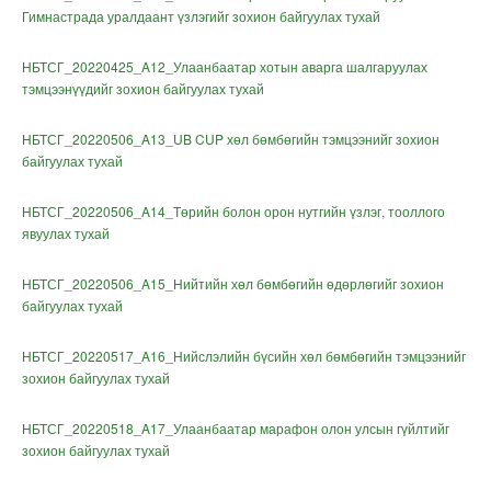
Гимнастрада уралдаант үзлэгийг зохион байгуулах тухай
НБТСГ_20220425_A12_
Улаанбаатар хотын аварга шалгаруулах
тэмцээнүүдийг зохион байгуулах тухай
НБТСГ_20220506_A13_UB CUP хөл бөмбөгийн тэмцээнийг зохион
байгуулах тухай
НБТСГ_20220506_A14_Төрийн болон орон нутгийн үзлэг, тооллого
явуулах тухай
НБТСГ_20220506_A15_Нийтийн хөл бөмбөгийн өдөрлөгийг зохион
байгуулах тухай
НБТСГ_20220517_A16_Нийслэлийн бүсийн хөл бөмбөгийн тэмцээнийг
зохион байгуулах тухай
НБТСГ_20220518_A17_Улаанбаатар марафон олон улсын гүйлтийг
зохион байгуулах тухай