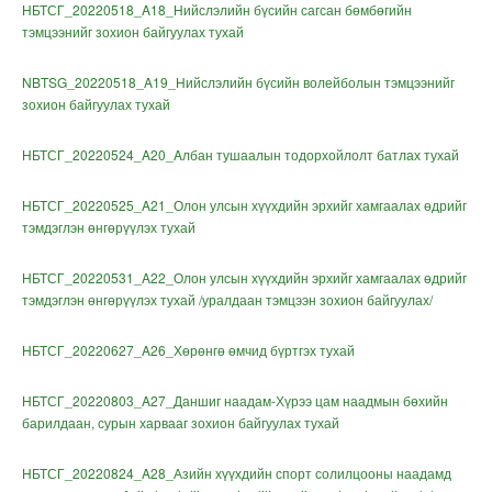
НБТСГ_20220518_A18_
Нийслэлийн бүсийн сагсан бөмбөгийн
тэмцээнийг зохион байгуулах тухай
NBTSG_20220518_A19_
Нийслэлийн бүсийн волейболын тэмцээнийг
зохион байгуулах тухай
НБТСГ_20220524_A20_Aлбан тушаалын тодорхойлолт батлах тухай
НБТСГ_20220525_A21_Олон улсын хүүхдийн эрхийг хамгаалах өдрийг
тэмдэглэн өнгөрүүлэх тухай
НБТСГ_20220531_A22_
Олон улсын хүүхдийн эрхийг хамгаалах өдрийг
тэмдэглэн өнгөрүүлэх тухай /уралдаан тэмцээн зохион байгуулах/
НБТСГ_20220627_A26_Хөрөнгө өмчид бүртгэх тухай
НБТСГ_20220803_A27_Даншиг наадам-Хүрээ цам наадмын бөхийн
барилдаан, сурын харвааг зохион байгуулах тухай
НБТСГ_20220824_A28_Азийн хүүхдийн спорт солилцооны наадамд