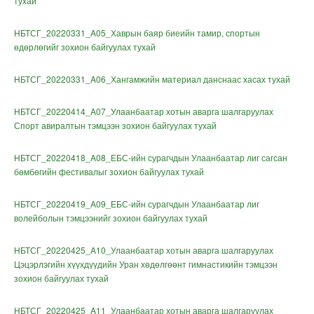
тухай
НБТСГ_20220331_A05_Хаврын баяр биеийн тамир, спортын
өдөрлөгийг зохион байгуулах тухай
НБТСГ_20220331_A06_Хангамжийн материал данснаас хасах тухай
НБТСГ_20220414_A07_Улаанбаатар хотын аварга шалгаруулах
Спорт авиралтын тэмцээн зохион байгуулах тухай
НБТСГ_20220418_A08_ЕБС-ийн сурагчдын Улаанбаатар лиг сагсан
бөмбөгийн фестивалыг зохион байгуулах тухай
НБТСГ_20220419_A09_
ЕБС-ийн сурагчдын Улаанбаатар лиг
волейболын тэмцээнийг зохион байгуулах тухай
НБТСГ_20220425_A10_
Улаанбаатар хотын аварга шалгаруулах
Цэцэрлэгийн хүүхдүүдийн Уран хөдөлгөөнт гимнастикийн тэмцээн
зохион байгуулах тухай
НБТСГ_20220425_A11_
Улаанбаатар хотын аварга шалгаруулах