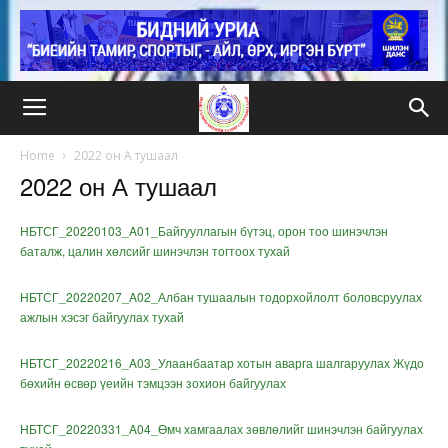
Home
2022 он А тушаал
2022 он А тушаал
НБТСГ_20220103_A01_Байгууллагын бүтэц, орон тоо шинэчлэн
баталж, цалин хөлсийг шинэчлэн тогтоох тухай
НБТСГ_20220207_A02_Албан тушаалын тодорхойлолт боловсруулах
ажлын хэсэг байгуулах тухай
НБТСГ_20220216_A03_Улаанбаатар хотын аварга шалгаруулах Жүдо
бөхийн өсвөр үеийн тэмцээн зохион байгуулах
НБТСГ_20220331_A04_Өмч хамгаалах зөвлөлийг шинэчлэн байгуулах