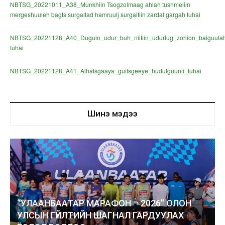
NBTSG_20221011_A38_Munkhiin Tsogzolmaag ahlah tushmeliin
mergeshuuleh bagts surgaltad hamruulj surgaltiin zardal gargah tuhai
NBTSG_20221128_A40_Duguin_udur_buh_niitiin_udurlug_zohion_baiguula
tuhai
NBTSG_20221128_A41_Alhatsgaaya_guitsgeeye_hudulguunii_tuhai
Шинэ мэдээ
“УЛААНБААТАР МАРАФОН – 2026” ОЛОН
УЛСЫН ГҮЙЛТИЙН ШАГНАЛ ГАРДУУЛАХ