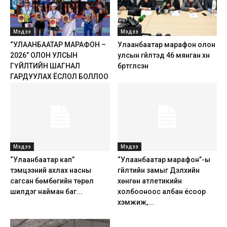
Мэдээ
Мэдээ
“УЛААНБААТАР МАРАФОН –
Улаанбаатар марафон олон
2026” ОЛОН УЛСЫН
улсын гүйлтэд 46 мянган хүн
ГҮЙЛТИЙН ШАГНАЛ
бүртгүүлсэн
ГАРДУУЛАХ ЁСЛОЛ БОЛЛОО
Мэдээ
Мэдээ
“Улаанбаатар кап”
“Улаанбаатар марафон”-ы
тэмцээний ахлах насны
гүйлтийн замыг Дэлхийн
сагсан бөмбөгийн төрөл
хөнгөн атлетикийн
шилдэг найман баг...
холбооноос албан ёсоор
хэмжиж,...