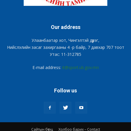
Our address
Улаанбаатар хот, Чингэлтэй дүүрэг,
Нийслэлийн засаг захиргааны 4 -р байр, 7 давхар 707 тоот
Утас: 11-312785
E-mail address:
it@sport.ub.gov.mn
Follow us
Сайтын бүтэц
Холбоо барих – Contact