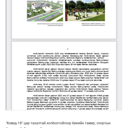
“Ковид-19” цар тахалтай холбоотойгоор биеийн тамир, спортын