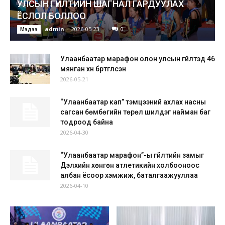
УЛСЫН ГҮЙЛТИЙН ШАГНАЛ ГАРДУУЛАХ
ЁСЛОЛ БОЛЛОО
admin
-
2026-05-23
0
Мэдээ
Улаанбаатар марафон олон улсын гүйлтэд 46
мянган хүн бүртгүүлсэн
2026-05-21
“Улаанбаатар кап” тэмцээний ахлах насны
сагсан бөмбөгийн төрөл шилдэг найман баг
тодроод байна
2026-04-30
“Улаанбаатар марафон”-ы гүйлтийн замыг
Дэлхийн хөнгөн атлетикийн холбооноос
албан ёсоор хэмжиж, баталгаажууллаа
2026-04-10