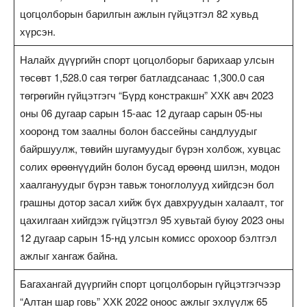
цогцолборын барилгын ажлын гүйцэтгэл 82 хувьд
хүрсэн.
Налайх дүүргийн спорт цогцолборыг барихаар улсын
төсөвт 1,528.0 сая төгрөг батлагдсанаас 1,300.0 сая
төгрөгийн гүйцэтгэгч “Бүрд констракшн” ХХК авч 2023
оны 06 дугаар сарын 15-аас 12 дугаар сарын 05-ны
хооронд том заалны болон бассейны сандлуудыг
байршуулж, төвийн шугамуудыг бүрэн холбож, хувцас
солих өрөөнүүдийн болон бусад өрөөнд шилэн, модон
хаалгануудыг бүрэн тавьж тоноглолууд хийгдсэн бол
грашны дотор засал хийж бүх давхруудын халаалт, тог
цахилгаан хийгдэж гүйцэтгэл 95 хувьтай буюу 2023 оны
12 дугаар сарын 15-нд улсын комисс орохоор бэлтгэл
ажлыг хангаж байна.
Багахангай дүүргийн спорт цогцолборын гүйцэтгэгчээр
“Алтан шар говь” ХХК 2022 оноос ажлыг эхлүүлж 65