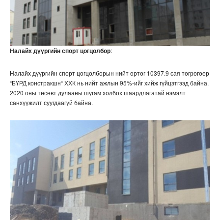
Налайх дүүргийн спорт цогцолбор
:
Налайх дүүргийн спорт цогцолборын нийт өртөг 10397.9 сая төгрөгөөр
“БҮРД констракшн“ ХХК нь нийт ажлын 95%-ийг хийж гүйцэтгээд байна.
2020 оны төсөвт дулааны шугам холбох шаардлагатай нэмэлт
санхүүжилт суугдаагүй байна.