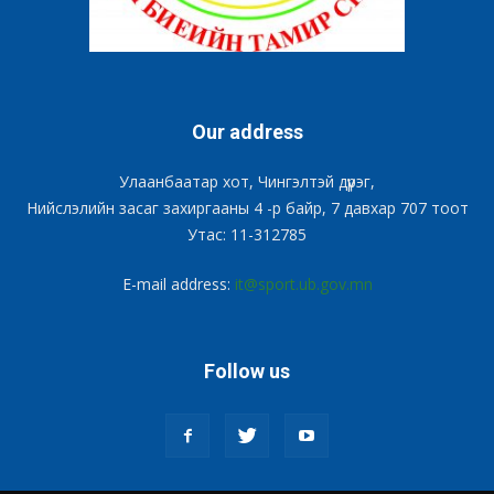
Our address
Улаанбаатар хот, Чингэлтэй дүүрэг,
Нийслэлийн засаг захиргааны 4 -р байр, 7 давхар 707 тоот
Утас: 11-312785
E-mail address:
it@sport.ub.gov.mn
Follow us