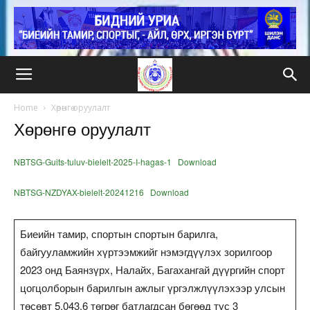
Home
Хөрөнгө оруулалт
Хөрөнгө оруулалт
NBTSG-Guits-tuluv-bielelt-2025-I-hagas-1
Download
NBTSG-NZDYAX-bielelt-20241216
Download
Биеийн тамир, спортын спортын барилга,
байгууламжийн хүртээмжийг нэмэгдүүлэх зорилгоор
2023 онд Баянзүрх, Налайх, Багахангай дүүргийн спорт
цогцолборын барилгын ажлыг үргэлжлүүлэхээр улсын
төсөвт 5,043.6 төгрөг батлагдсан бөгөөд тус 3