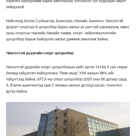
барилга байгууламж барих ажиллагааг зогсоосон тул худалдан авалт
хийгдээгүй.
Нийслэлд болон Сүхбаатар, Баянзүрх, Налайх, Баянгол, Чингэлтэй
дүүрэгт спортын 6 цогцолбор барих ажлыг үе шаттай хэрэгжүүлж, өвөл,
зуны спортын төрлийн биеийн тамир, спорт, чийрэгжүүлэлтийн
цогцолбор барьж байгуулах ажлыг дэмжиж ажиллаж байна.
Чингэлтэй дүүргийн спорт цогцолбор
Чингэлтэй дүүргийн спорт цогцолборын нийт өртөг 14164.3 сая төгрөг
бөгөөд гүйцэтгэгч байгууллага “Люкс-вүүд” ХХК ажлын 98%-ийг
гүйцэтгээд байна. БТСХ-ны спорт цогцолбор 2020 оны 06 дугаар сард
А, В влок ашиглалтад орж С влокын ажлын дотоод засал, тоноглол
дутуу байна.