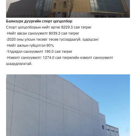
Баянзүрх дүүргийн спорт цогцолбор
:
Спорт цогцолборын нийт өртөг 8229.3 сая төгрөг
-Нийт авсан санхүүжилт 8039.3 сая төгрөг
-2020 оны улсын төсөвт төсөв тусгагдаагүй. /царцсан/
-Нийт ажлын гүйцэтгэл 90%
-Үлдэгдэл санхүүжилт 190.0 сая төгрөг
-Нэмэлт санхүүжилт: 1274.0 сая төгрөгийн нэмэлт санхүүжилт
шаардлагатай.