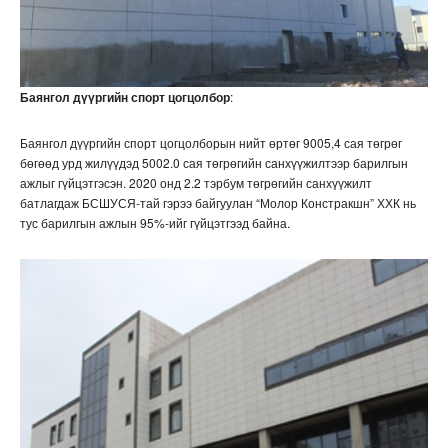
Баянгол дүүргийн спорт цогцолбор
:
Баянгол дүүргийн спорт цогцолборын нийт өртөг 9005,4 сая төгрөг
бөгөөд урд жилүүдэд 5002.0 сая төгрөгийн санхүүжилтээр барилгын
ажлыг гүйцэтгэсэн. 2020 онд 2.2 тэрбум төгрөгийн санхүүжилт
батлагдаж БСШУСЯ-тай гэрээ байгуулан “Молор Констракшн” ХХК нь
тус барилгын ажлын 95%-ийг гүйцэтгээд байна.