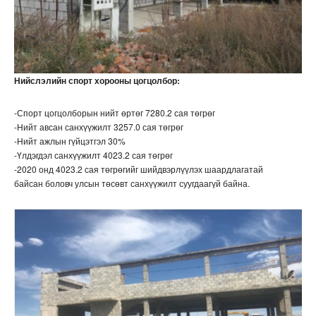
Нийслэлийн спорт хорооны цогцолбор:
-Спорт цогцолборын нийт өртөг 7280.2 сая төгрөг
-Нийт авсан санхүүжилт 3257.0 сая төгрөг
-Нийт ажлын гүйцэтгэл 30%
-Үлдэгдэл санхүүжилт 4023.2 сая төгрөг
-2020 онд 4023.2 сая төгрөгийг шийдвэрлүүлэх шаардлагатай
байсан боловч улсын төсөвт санхүүжилт суугдаагүй байна.