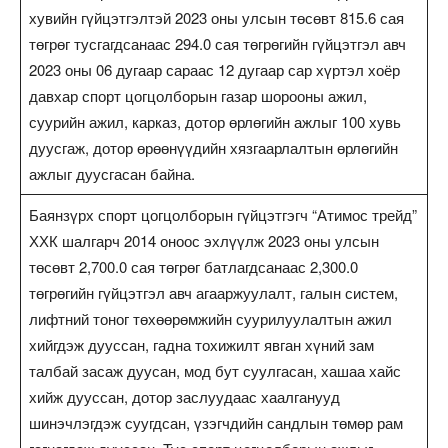
хувийн гүйцэтгэлтэй 2023 оны улсын төсөвт 815.6 сая
төгрөг тусгагдсанаас 294.0 сая төгрөгийн гүйцэтгэл авч
2023 оны 06 дугаар сараас 12 дугаар сар хүртэл хоёр
давхар спорт цогцолборын газар шорооны ажил,
суурийн ажил, карказ, дотор өрлөгийн ажлыг 100 хувь
дуусгаж, дотор өрөөнүүдийн хязгаарлалтын өрлөгийн
ажлыг дуусгасан байна.
Баянзүрх спорт цогцолборын гүйцэтгэгч “Атимос трейд”
ХХК шалгарч 2014 оноос эхлүүлж 2023 оны улсын
төсөвт 2,700.0 сая төгрөг батлагдсанаас 2,300.0
төгрөгийн гүйцэтгэл авч агааржуулалт, галын систем,
лифтний тоног төхөөрөмжийн суурилуулалтын ажил
хийгдэж дууссан, гадна тохижилт явган хүний зам
талбай засаж дуусан, мод бут суулгасан, хашаа хайс
хийж дууссан, дотор заслуудаас хаалганууд
шинэчлэгдэж суугдсан, үзэгчдийн сандлын төмөр рам