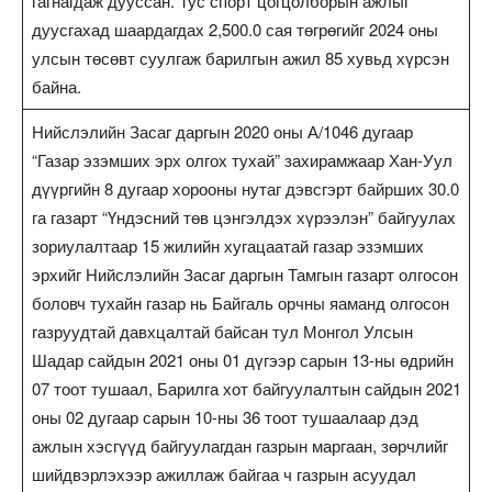
гагнагдаж дууссан. Тус спорт цогцолборын ажлыг
дуусгахад шаардагдах 2,500.0 сая төгрөгийг 2024 оны
улсын төсөвт суулгаж барилгын ажил 85 хувьд хүрсэн
байна.
Нийслэлийн Засаг даргын 2020 оны А/1046 дугаар
“Газар эзэмших эрх олгох тухай” захирамжаар Хан-Уул
дүүргийн 8 дугаар хорооны нутаг дэвсгэрт байрших 30.0
га газарт “Үндэсний төв цэнгэлдэх хүрээлэн” байгуулах
зориулалтаар 15 жилийн хугацаатай газар эзэмших
эрхийг Нийслэлийн Засаг даргын Тамгын газарт олгосон
боловч тухайн газар нь Байгаль орчны яаманд олгосон
газруудтай давхцалтай байсан тул Монгол Улсын
Шадар сайдын 2021 оны 01 дүгээр сарын 13-ны өдрийн
07 тоот тушаал, Барилга хот байгуулалтын сайдын 2021
оны 02 дугаар сарын 10-ны 36 тоот тушаалаар дэд
ажлын хэсгүүд байгуулагдан газрын маргаан, зөрчлийг
шийдвэрлэхээр ажиллаж байгаа ч газрын асуудал