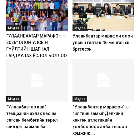
Мэдээ
Мэдээ
“УЛААНБААТАР МАРАФОН –
Улаанбаатар марафон олон
2026” ОЛОН УЛСЫН
улсын гүйлтэд 46 мянган хүн
ГҮЙЛТИЙН ШАГНАЛ
бүртгүүлсэн
ГАРДУУЛАХ ЁСЛОЛ БОЛЛОО
Мэдээ
Мэдээ
“Улаанбаатар кап”
“Улаанбаатар марафон”-ы
тэмцээний ахлах насны
гүйлтийн замыг Дэлхийн
сагсан бөмбөгийн төрөл
хөнгөн атлетикийн
шилдэг найман баг...
холбооноос албан ёсоор
хэмжиж,...