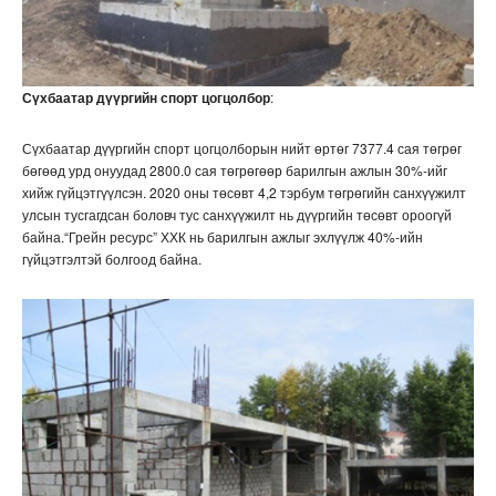
Сүхбаатар дүүргийн спорт цогцолбор
:
Сүхбаатар дүүргийн спорт цогцолборын нийт өртөг 7377.4 сая төгрөг
бөгөөд урд онуудад 2800.0 сая төгрөгөөр барилгын ажлын 30%-ийг
хийж гүйцэтгүүлсэн. 2020 оны төсөвт 4,2 тэрбум төгрөгийн санхүүжилт
улсын тусгагдсан боловч тус санхүүжилт нь дүүргийн төсөвт ороогүй
байна.“Грейн ресурс” ХХК нь барилгын ажлыг эхлүүлж 40%-ийн
гүйцэтгэлтэй болгоод байна.