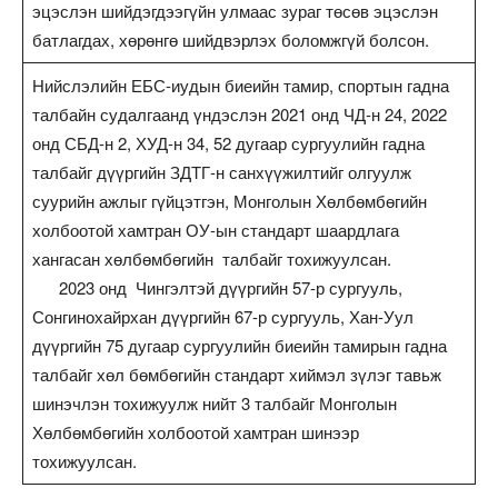
эцэслэн шийдэгдээгүйн улмаас зураг төсөв эцэслэн
батлагдах, хөрөнгө шийдвэрлэх боломжгүй болсон.
Нийслэлийн ЕБС-иудын биеийн тамир, спортын гадна
талбайн судалгаанд үндэслэн 2021 онд ЧД-н 24, 2022
онд СБД-н 2, ХУД-н 34, 52 дугаар сургуулийн гадна
талбайг дүүргийн ЗДТГ-н санхүүжилтийг олгуулж
суурийн ажлыг гүйцэтгэн, Монголын Хөлбөмбөгийн
холбоотой хамтран ОУ-ын стандарт шаардлага
хангасан хөлбөмбөгийн талбайг тохижуулсан.
2023 онд Чингэлтэй дүүргийн 57-р сургууль,
Сонгинохайрхан дүүргийн 67-р сургууль, Хан-Уул
дүүргийн 75 дугаар сургуулийн биеийн тамирын гадна
талбайг хөл бөмбөгийн стандарт хиймэл зүлэг тавьж
шинэчлэн тохижуулж нийт 3 талбайг Монголын
Хөлбөмбөгийн холбоотой хамтран шинээр
тохижуулсан.