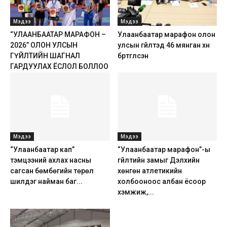
Мэдээ
Мэдээ
“УЛААНБААТАР МАРАФОН –
Улаанбаатар марафон олон
2026” ОЛОН УЛСЫН
улсын гүйлтэд 46 мянган хүн
ГҮЙЛТИЙН ШАГНАЛ
бүртгүүлсэн
ГАРДУУЛАХ ЁСЛОЛ БОЛЛОО
Мэдээ
Мэдээ
“Улаанбаатар кап”
“Улаанбаатар марафон”-ы
тэмцээний ахлах насны
гүйлтийн замыг Дэлхийн
сагсан бөмбөгийн төрөл
хөнгөн атлетикийн
шилдэг найман баг...
холбооноос албан ёсоор
хэмжиж,...