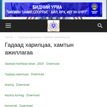
Home
Гадаад харилцаа, хамтын ажиллагаа
Гадаад харилцаа, хамтын
ажиллагаа
Gadaad-hariltsaa-tailan_2025
Download
Гадаад-харилцаа
Download
doping
Download
kazany-tunhag
Download
konventsi
Download