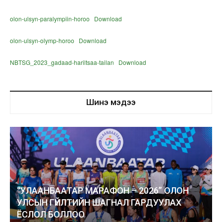
olon-ulsyn-paralympiin-horoo
Download
olon-ulsyn-olymp-horoo
Download
NBTSG_2023_gadaad-hariltsaa-tailan
Download
Шинэ мэдээ
“УЛААНБААТАР МАРАФОН – 2026” ОЛОН
УЛСЫН ГҮЙЛТИЙН ШАГНАЛ ГАРДУУЛАХ
ЁСЛОЛ БОЛЛОО