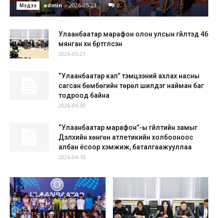
admin
-
2026-05-23
0
Мэдээ
Улаанбаатар марафон олон улсын гүйлтэд 46
мянган хүн бүртгүүлсэн
2026-05-21
“Улаанбаатар кап” тэмцээний ахлах насны
сагсан бөмбөгийн төрөл шилдэг найман баг
тодроод байна
2026-04-30
“Улаанбаатар марафон”-ы гүйлтийн замыг
Дэлхийн хөнгөн атлетикийн холбооноос
албан ёсоор хэмжиж, баталгаажууллаа
2026-04-10