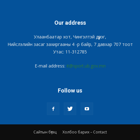
Our address
Улаанбаатар хот, Чингэлтэй дүүрэг,
Нийслэлийн засаг захиргааны 4 -р байр, 7 давхар 707 тоот
Утас: 11-312785
E-mail address:
it@sport.ub.gov.mn
Follow us
Сайтын бүтэц
Холбоо барих – Contact