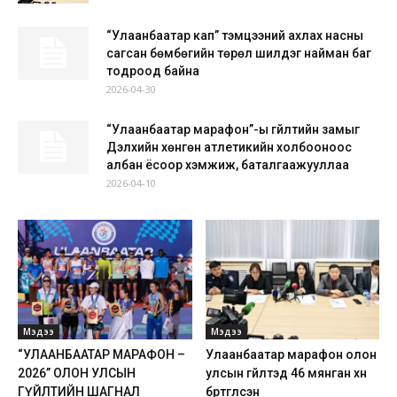
“Улаанбаатар кап” тэмцээний ахлах насны
сагсан бөмбөгийн төрөл шилдэг найман баг
тодроод байна
2026-04-30
“Улаанбаатар марафон”-ы гүйлтийн замыг
Дэлхийн хөнгөн атлетикийн холбооноос
албан ёсоор хэмжиж, баталгаажууллаа
2026-04-10
Мэдээ
Мэдээ
“УЛААНБААТАР МАРАФОН –
Улаанбаатар марафон олон
2026” ОЛОН УЛСЫН
улсын гүйлтэд 46 мянган хүн
ГҮЙЛТИЙН ШАГНАЛ
бүртгүүлсэн