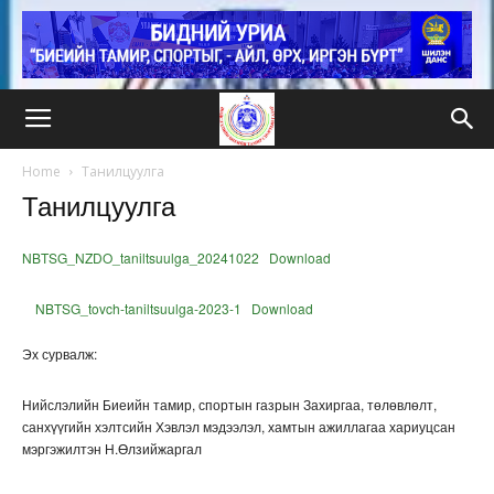
Home
Танилцуулга
Танилцуулга
NBTSG_NZDO_taniltsuulga_20241022
Download
NBTSG_tovch-taniltsuulga-2023-1
Download
Эх сурвалж:
Нийслэлийн Биеийн тамир, спортын газрын Захиргаа, төлөвлөлт,
санхүүгийн хэлтсийн Хэвлэл мэдээлэл, хамтын ажиллагаа хариуцсан
мэргэжилтэн Н.Өлзийжаргал