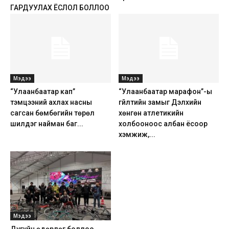
ГАРДУУЛАХ ЁСЛОЛ БОЛЛОО
Мэдээ
Мэдээ
“Улаанбаатар кап”
“Улаанбаатар марафон”-ы
тэмцээний ахлах насны
гүйлтийн замыг Дэлхийн
сагсан бөмбөгийн төрөл
хөнгөн атлетикийн
шилдэг найман баг...
холбооноос албан ёсоор
хэмжиж,...
Мэдээ