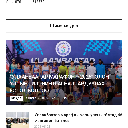
Утас: 976 – 11 – 312785
Шинэ мэдээ
“УЛААНБААТАР МАРАФОН – 2026” ОЛОН
УЛСЫН ГҮЙЛТИЙН ШАГНАЛ ГАРДУУЛАХ
ЁСЛОЛ БОЛЛОО
admin
-
2026-05-23
0
Мэдээ
Улаанбаатар марафон олон улсын гүйлтэд 46
мянган хүн бүртгүүлсэн
2026-05-21