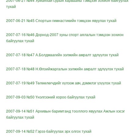
2007-06-21 №44 Урианхай сурын харвааны тэмцээн зохион байгуулах
тухай
2007-06-21 №45 Спортын гимнастикийн тэмцээн явуулах тухай
2007-07-16 №46 Дорнод-2007 зуны спорт аялалын тэмцээн зохион
байгуулах тухай
2007-07-18 №47 А.Болдмаагийн ээлжийн амралт эдлүүлэх тухай
2007-07-18 №48 Н.Өлзийжаргалын ээлжийн амралт эдлүүлэх тухай
2007-07-19 №49 Төлөөлөгчдийг хүлээж авч, дэмжлэг үзүүлэх тухай
2007-09-03 №50 Үнэлгээний хороо байгуулах тухай
2007-09-14 №51 Архивын баримтанд тооллого явуулах Ажлын хэсэг
байгуулах тухай
2007-09-14 №52 Гэрээ байгуулах эрх олгох тухай