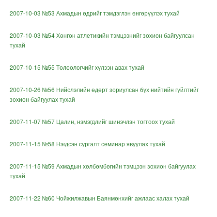
2007-10-03 №53 Ахмадын өдрийг тэмдэглэн өнгөрүүлэх тухай
2007-10-03 №54 Хөнгөн атлетикийн тэмцээнийг зохион байгуулсан
тухай
2007-10-15 №55 Төлөөлөгчийг хүлээн авах тухай
2007-10-26 №56 Нийслэлийн өдөрт зориулсан бүх нийтийн гүйлтийг
зохион байгуулах тухай
2007-11-07 №57 Цалин, нэмэгдлийг шинэчлэн тогтоох тухай
2007-11-15 №58 Нэгдсэн сургалт семинар явуулах тухай
2007-11-15 №59 Ахмадын хөлбөмбөгийн тэмцээн зохион байгуулах
тухай
2007-11-22 №60 Чойжилжавын Баянмөнхийг ажлаас халах тухай