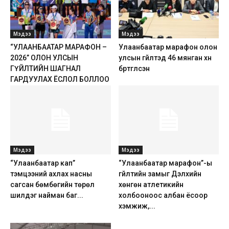
Мэдээ
Мэдээ
“УЛААНБААТАР МАРАФОН –
Улаанбаатар марафон олон
2026” ОЛОН УЛСЫН
улсын гүйлтэд 46 мянган хүн
ГҮЙЛТИЙН ШАГНАЛ
бүртгүүлсэн
ГАРДУУЛАХ ЁСЛОЛ БОЛЛОО
Мэдээ
Мэдээ
“Улаанбаатар кап”
“Улаанбаатар марафон”-ы
тэмцээний ахлах насны
гүйлтийн замыг Дэлхийн
сагсан бөмбөгийн төрөл
хөнгөн атлетикийн
шилдэг найман баг...
холбооноос албан ёсоор
хэмжиж,...