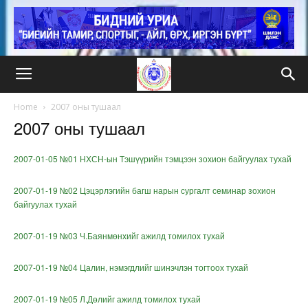
Home
2007 оны тушаал
2007 оны тушаал
2007-01-05 №01 НХСН-ын Тэшүүрийн тэмцээн зохион байгуулах тухай
2007-01-19 №02 Цэцэрлэгийн багш нарын сургалт семинар зохион
байгуулах тухай
2007-01-19 №03 Ч.Баянмөнхийг ажилд томилох тухай
2007-01-19 №04 Цалин, нэмэгдлийг шинэчлэн тогтоох тухай
2007-01-19 №05 Л.Дөлийг ажилд томилох тухай