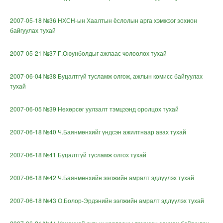
2007-05-18 №36 НХСН-ын Хаалтын ёслолын арга хэмжээг зохион
байгуулах тухай
2007-05-21 №37 Г.Оюунболдыг ажлаас чөлөөлөх тухай
2007-06-04 №38 Буцалтгүй тусламж олгож, ажлын комисс байгуулах
тухай
2007-06-05 №39 Нөхөрсөг уулзалт тэмцээнд оролцох тухай
2007-06-18 №40 Ч.Баянмөнхийг үндсэн ажилтнаар авах тухай
2007-06-18 №41 Буцалтгүй тусламж олгох тухай
2007-06-18 №42 Ч.Баянмөнхийн ээлжийн амралт эдлүүлэх тухай
2007-06-18 №43 О.Болор-Эрдэнийн ээлжийн амралт эдлүүлэх тухай