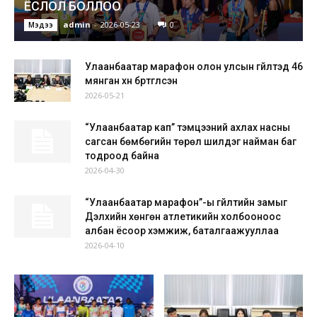
ЁСЛОЛ БОЛЛОО
admin
-
2026-05-23
0
Мэдээ
Улаанбаатар марафон олон улсын гүйлтэд 46
мянган хүн бүртгүүлсэн
2026-05-21
“Улаанбаатар кап” тэмцээний ахлах насны
сагсан бөмбөгийн төрөл шилдэг найман баг
тодроод байна
2026-04-30
“Улаанбаатар марафон”-ы гүйлтийн замыг
Дэлхийн хөнгөн атлетикийн холбооноос
албан ёсоор хэмжиж, баталгаажууллаа
2026-04-10