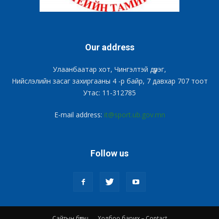
Our address
Улаанбаатар хот, Чингэлтэй дүүрэг,
Нийслэлийн засаг захиргааны 4 -р байр, 7 давхар 707 тоот
Утас: 11-312785
E-mail address:
it@sport.ub.gov.mn
Follow us
Сайтын бүтэц
Холбоо барих – Contact