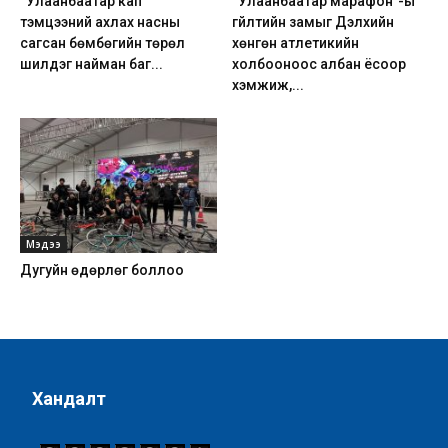
“Улаанбаатар кап”
“Улаанбаатар марафон”-ы
тэмцээний ахлах насны
гүйлтийн замыг Дэлхийн
сагсан бөмбөгийн төрөл
хөнгөн атлетикийн
шилдэг найман баг...
холбооноос албан ёсоор
хэмжиж,...
Мэдээ
Дугуйн өдөрлөг боллоо
Хандалт