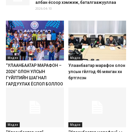
албан ёсоор хэмжиж, баталгаажууллаа
2026-04-10
Мэдээ
Мэдээ
“УЛААНБААТАР МАРАФОН –
Улаанбаатар марафон олон
2026” ОЛОН УЛСЫН
улсын гүйлтэд 46 мянган хүн
ГҮЙЛТИЙН ШАГНАЛ
бүртгүүлсэн
ГАРДУУЛАХ ЁСЛОЛ БОЛЛОО
Мэдээ
Мэдээ