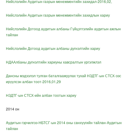
Нийслэлийн Аудитын газрын менежментийн захидал-2016,02,
Нийслэлийн Аудитын газрын менежментийн захидлын хариу
Нийслэлийн Дотоод аудитын албаны Гүйцэтгэлийн аудитын ажлын
тайлан
Нийслэлийн Дотоод аудитын албаны дүгнэлтийн хариу
НДААлбаны дүгнэлтийн хариуны хавсралтын үргэлжлэл
Дансны мэдээлэл тулган баталгаажуулах тухай НЗДТГ-ын СТСХ-ээс
ирүүлсэн албан тоот-2016,01,29
НЗДТГ-ын СТСХ-ийн албан тоотын хариу
2014 он
Aудитын гэрчилгээ-НБТСГ-ын 2014 oны сaнхүүгийн тaйлaн-Aудитын
тaйлaн