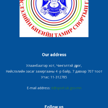
Our address
Улаанбаатар хот, Чингэлтэй дүүрэг,
Нийслэлийн засаг захиргааны 4 -р байр, 7 давхар 707 тоот
Утас: 11-312785
E-mail address:
it@sport.ub.gov.mn
Follow us