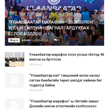
“УЛААНБААТАР МАРАФОН – 2026” ОЛОН
УЛСЫН ГҮЙЛТИЙН ШАГНАЛ ГАРДУУЛАХ
ЁСЛОЛ БОЛЛОО
admin
-
2026-05-23
0
Мэдээ
Улаанбаатар марафон олон улсын гүйлтэд 46
мянган хүн бүртгүүлсэн
2026-05-21
“Улаанбаатар кап” тэмцээний ахлах насны
сагсан бөмбөгийн төрөл шилдэг найман баг
тодроод байна
2026-04-30
“Улаанбаатар марафон”-ы гүйлтийн замыг
Дэлхийн хөнгөн атлетикийн холбооноос