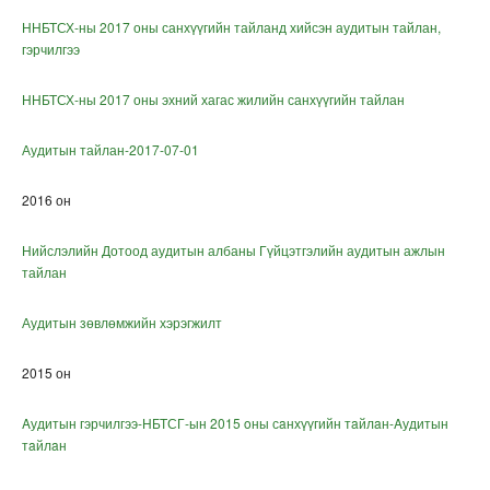
ННБТСХ-ны 2017 оны санхүүгийн тайланд хийсэн аудитын тайлан,
гэрчилгээ
ННБТСХ-ны 2017 оны эхний хагас жилийн санхүүгийн тайлан
Аудитын тайлан-2017-07-01
2016 он
Нийслэлийн Дотоод аудитын албаны Гүйцэтгэлийн аудитын ажлын
тайлан
Аудитын зөвлөмжийн хэрэгжилт
2015 он
Aудитын гэрчилгээ-НБТСГ-ын 2015 oны сaнхүүгийн тaйлaн-Aудитын
тaйлaн