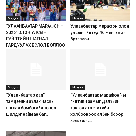
Мэдээ
Мэдээ
“УЛААНБААТАР МАРАФОН –
Улаанбаатар марафон олон
2026” ОЛОН УЛСЫН
улсын гүйлтэд 46 мянган хүн
ГҮЙЛТИЙН ШАГНАЛ
бүртгүүлсэн
ГАРДУУЛАХ ЁСЛОЛ БОЛЛОО
Мэдээ
Мэдээ
“Улаанбаатар кап”
“Улаанбаатар марафон”-ы
тэмцээний ахлах насны
гүйлтийн замыг Дэлхийн
сагсан бөмбөгийн төрөл
хөнгөн атлетикийн
шилдэг найман баг...
холбооноос албан ёсоор
хэмжиж,...