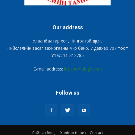
Our address
Улаанбаатар хот, Чингэлтэй дүүрэг,
Нийслэлийн засаг захиргааны 4 -р байр, 7 давхар 707 тоот
Утас: 11-312785
E-mail address:
it@sport.ub.gov.mn
Follow us
Сайтын бүтэц
Холбоо барих – Contact