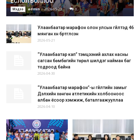
ЁСЛОЛ БОЛЛОО
admin
-
2026-05-23
0
Мэдээ
Улаанбаатар марафон олон улсын гүйлтэд 46
мянган хүн бүртгүүлсэн
2026-05-21
“Улаанбаатар кап” тэмцээний ахлах насны
сагсан бөмбөгийн төрөл шилдэг найман баг
тодроод байна
2026-04-30
“Улаанбаатар марафон”-ы гүйлтийн замыг
Дэлхийн хөнгөн атлетикийн холбооноос
албан ёсоор хэмжиж, баталгаажууллаа
2026-04-10