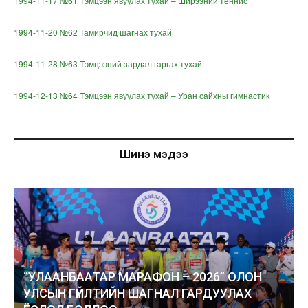
1994-11-17 №61 Тэмцээн явуулах тухай – Ширээний теннис
1994-11-20 №62 Тамирчид шагнах тухай
1994-11-28 №63 Тэмцээний зардал гаргах тухай
1994-12-13 №64 Тэмцээн явуулах тухай – Уран сайхны гимнастик
Шинэ мэдээ
“УЛААНБААТАР МАРАФОН – 2026” ОЛОН
УЛСЫН ГҮЙЛТИЙН ШАГНАЛ ГАРДУУЛАХ